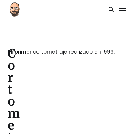
C
Mi primer cortometraje realizado en 1996.
o
r
t
o
m
e