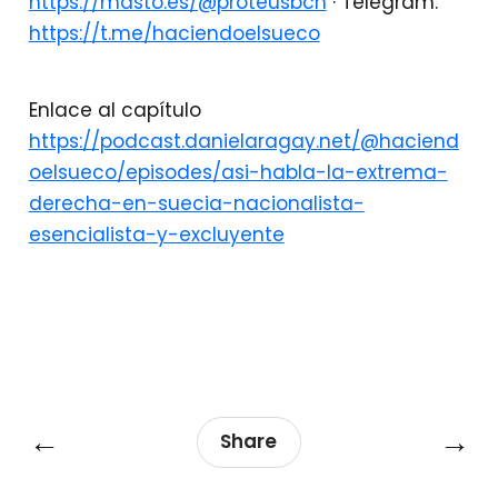
https://masto.es/@proteusbcn
· Telegram:
https://t.me/haciendoelsueco
Enlace al capítulo
https://podcast.danielaragay.net/@haciend
oelsueco/episodes/asi-habla-la-extrema-
derecha-en-suecia-nacionalista-
esencialista-y-excluyente
←
→
Share